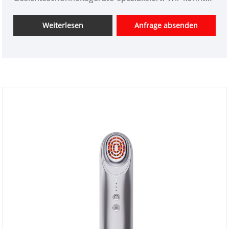
maßgeschneiderte Produkte für Schönheitsgeräte
anbieten und haben einen guten Preisvorteil. Wir
Weiterlesen
Anfrage absenden
sind ein professioneller Hersteller von
hochtechnologischen Positiv-Negativ-Ionen-
Reinigungsgeräten für die Schönheitspflege in
China. Wir freuen uns auf die Erweiterung des
Marktes.