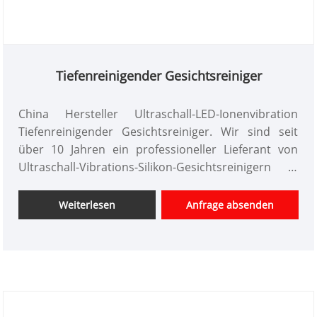
Tiefenreinigender Gesichtsreiniger
China Hersteller Ultraschall-LED-Ionenvibration
Tiefenreinigender Gesichtsreiniger. Wir sind seit
über 10 Jahren ein professioneller Lieferant von
Ultraschall-Vibrations-Silikon-Gesichtsreinigern in
China. Wir bieten maßgeschneidertes Design von
Schönheitsinstrumenten, haben einen guten
Weiterlesen
Anfrage absenden
Preisvorteil und bieten Designdienstleistungen an.
Märkte. Wir hoffen auf eine glückliche
Zusammenarbeit mit Ihnen.