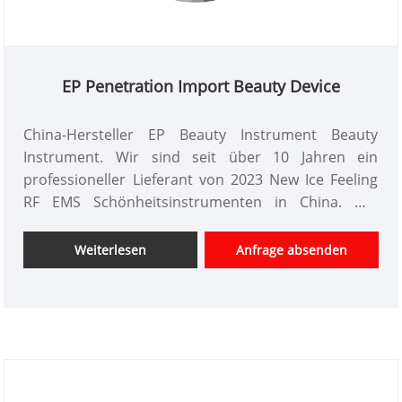
EP Penetration Import Beauty Device
China-Hersteller EP Beauty Instrument Beauty
Instrument. Wir sind seit über 10 Jahren ein
professioneller Lieferant von 2023 New Ice Feeling
RF EMS Schönheitsinstrumenten in China. Wir
bieten maßgeschneidertes Design von
Schönheitsinstrumenten, haben einen guten
Weiterlesen
Anfrage absenden
Preisvorteil und bieten Designdienstleistungen an.
Märkte. Wir hoffen auf eine glückliche
Zusammenarbeit mit Ihnen.