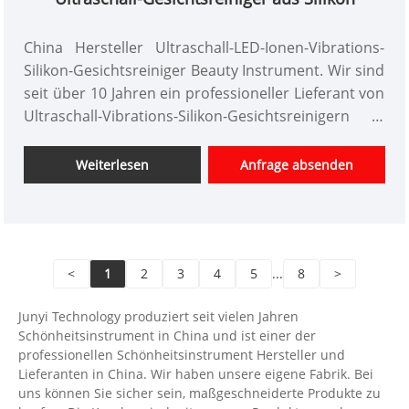
China Hersteller Ultraschall-LED-Ionen-Vibrations-
Silikon-Gesichtsreiniger Beauty Instrument. Wir sind
seit über 10 Jahren ein professioneller Lieferant von
Ultraschall-Vibrations-Silikon-Gesichtsreinigern in
China. Wir bieten maßgeschneidertes Design von
Schönheitsinstrumenten, haben einen guten
Weiterlesen
Anfrage absenden
Preisvorteil und bieten Designdienstleistungen an.
Märkte. Wir hoffen auf eine glückliche
Zusammenarbeit mit Ihnen.
<
1
2
3
4
5
...
8
>
Junyi Technology produziert seit vielen Jahren
Schönheitsinstrument in China und ist einer der
professionellen Schönheitsinstrument Hersteller und
Lieferanten in China. Wir haben unsere eigene Fabrik. Bei
uns können Sie sicher sein, maßgeschneiderte Produkte zu